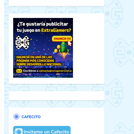
CAFECITO