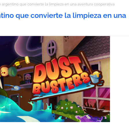
o argentino que convierte la limpieza en una aventura cooperativa
ntino que convierte la limpieza en una