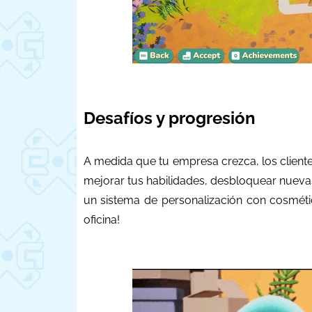
Desafíos y progresión
A medida que tu empresa crezca, los client
mejorar tus habilidades, desbloquear nuevas
un sistema de personalización con cosméti
oficina!