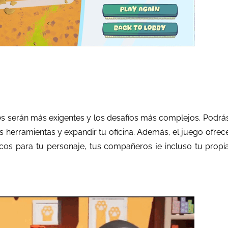
es serán más exigentes y los desafíos más complejos. Podrá
 herramientas y expandir tu oficina. Además, el juego ofrec
cos para tu personaje, tus compañeros ¡e incluso tu propi