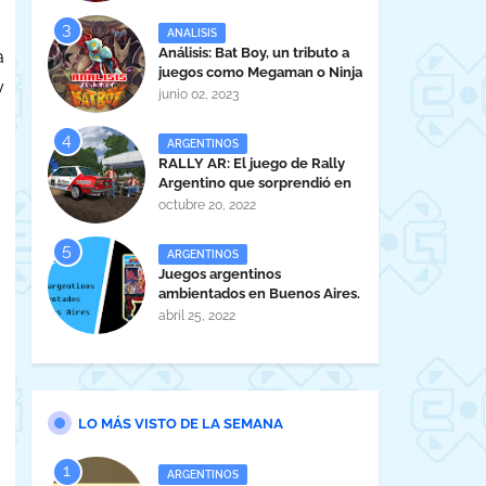
ANALISIS
Análisis: Bat Boy, un tributo a
a
juegos como Megaman o Ninja
y
Gaiden
junio 02, 2023
ARGENTINOS
RALLY AR: El juego de Rally
Argentino que sorprendió en
la EVA 2022.
octubre 20, 2022
ARGENTINOS
Juegos argentinos
ambientados en Buenos Aires.
abril 25, 2022
LO MÁS VISTO DE LA SEMANA
ARGENTINOS