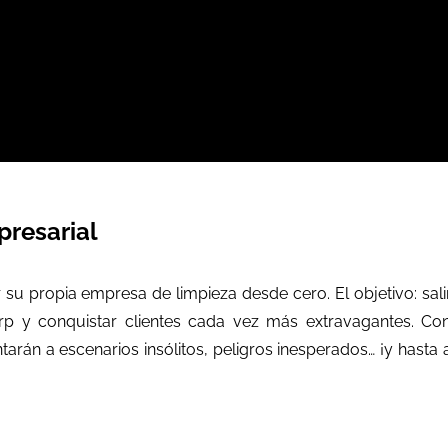
presarial
su propia empresa de limpieza desde cero. El objetivo: sali
rp y conquistar clientes cada vez más extravagantes. Co
tarán a escenarios insólitos, peligros inesperados… ¡y hasta 