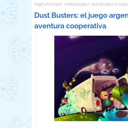
Página Principal
videojuegos
Dust Busters: el jueg
Dust Busters: el juego arge
aventura cooperativa