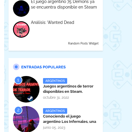
El juego argentino 75 Demons ya
se encuentra disponible en Steam
Análisis: Wanted Dead
Random Posts Widget
ENTRADAS POPULARES
ARGENTINOS
Juegos argentinos de terror
disponibles en Steam.
octubre 31, 2022
ARGENTINOS
Conociendo el juego
argentino Los Infernales, una
maravilla tucumana
junio 05, 2023