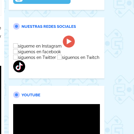
NUESTRAS REDES SOCIALES
e
y
YOUTUBE