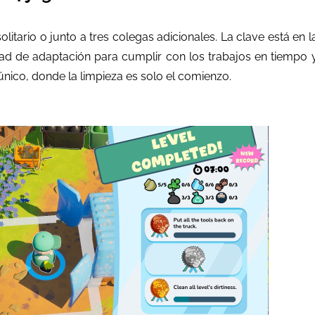
olitario o junto a tres colegas adicionales. La clave está en l
ad de adaptación para cumplir con los trabajos en tiempo 
único, donde la limpieza es solo el comienzo.