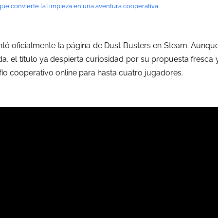
 que convierte la limpieza en una aventura cooperativa
tó oficialmente la página de Dust Busters en Steam. Aunqu
a, el título ya despierta curiosidad por su propuesta fresca 
afío cooperativo online para hasta cuatro jugadores.