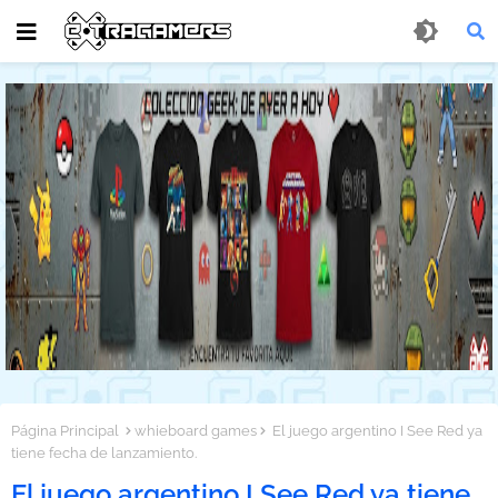
Página Principal
whieboard games
El juego argentino I See Red ya
tiene fecha de lanzamiento.
El juego argentino I See Red ya tiene