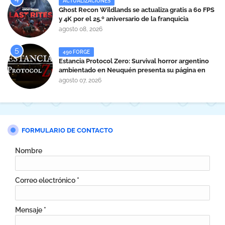
ACTUALIZACIONES
Ghost Recon Wildlands se actualiza gratis a 60 FPS
y 4K por el 25.º aniversario de la franquicia
agosto 08, 2026
490 FORGE
Estancia Protocol Zero: Survival horror argentino
ambientado en Neuquén presenta su página en
Steam
agosto 07, 2026
FORMULARIO DE CONTACTO
Nombre
Correo electrónico
*
Mensaje
*