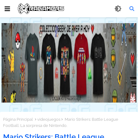
Página Principal
videojuegos
Mario Strikers: Battle League
Football. La sorpresa de Nintendo.
Mario Strikers: Battle League