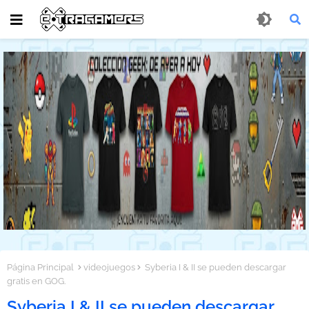
Página Principal
videojuegos
Syberia I & II se pueden descargar
gratis en GOG.
Syberia I & II se pueden descargar