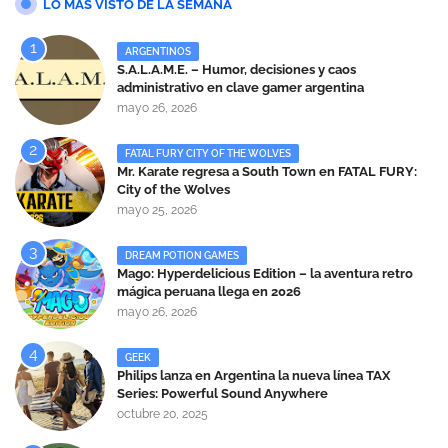
LO MÁS VISTO DE LA SEMANA
ARGENTINOS
S.A.L.A.M.E. – Humor, decisiones y caos
administrativo en clave gamer argentina
mayo 26, 2026
FATAL FURY CITY OF THE WOLVES
Mr. Karate regresa a South Town en FATAL FURY:
City of the Wolves
mayo 25, 2026
DREAM POTION GAMES
Mago: Hyperdelicious Edition – la aventura retro
mágica peruana llega en 2026
mayo 26, 2026
GEEK
Philips lanza en Argentina la nueva línea TAX
Series: Powerful Sound Anywhere
octubre 20, 2025