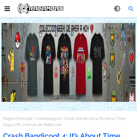
Página Principal
videojuegos
Crash Bandicoot 4: It’s About Time
llega a PC a través de Battle.net.
Crash Bandicoot 4: It’s About Time