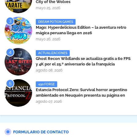
City of the Wolves
mayo 25, 2026
DREAM POTION GAMES
Mago: Hyperdelicious Edition – la aventura retro
mágica peruana llega en 2026
mayo 26, 2026
ACTUALIZACIONES
Ghost Recon Wildlands se actualiza gratis a 60 FPS
y 4K por el 25.º aniversario de la franquicia
agosto 08, 2026
490 FORGE
Estancia Protocol Zero: Survival horror argentino
ambientado en Neuquén presenta su página en
Steam
agosto 07, 2026
FORMULARIO DE CONTACTO