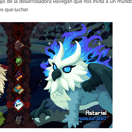
abajo de la desarrolladora Ravegan que nos invita a un mund
s que luchar.