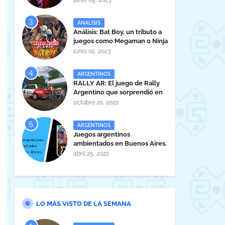
junio 05, 2023
ANALISIS
Análisis: Bat Boy, un tributo a
juegos como Megaman o Ninja
Gaiden
junio 02, 2023
ARGENTINOS
RALLY AR: El juego de Rally
Argentino que sorprendió en
la EVA 2022.
octubre 20, 2022
ARGENTINOS
Juegos argentinos
ambientados en Buenos Aires.
abril 25, 2022
LO MÁS VISTO DE LA SEMANA