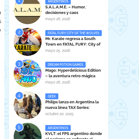
ARGENTINOS
S.A.L.A.M.E. – Humor,
n
decisiones y caos
administrativo en clave gamer
mayo 26, 2026
s
argentina
o
FATAL FURY CITY OF THE WOLVES
Mr. Karate regresa a South
Town en FATAL FURY: City of
the Wolves
mayo 25, 2026
DREAM POTION GAMES
Mago: Hyperdelicious Edition
– la aventura retro mágica
peruana llega en 2026
mayo 26, 2026
GEEK
Philips lanza en Argentina la
nueva línea TAX Series:
Powerful Sound Anywhere
octubre 20, 2025
ARGENTINOS
KVLT: el FPS argentino donde