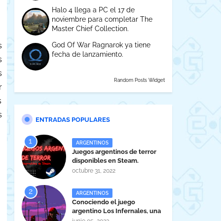
Halo 4 llega a PC el 17 de
noviembre para completar The
Master Chief Collection.
God Of War Ragnarok ya tiene
s
fecha de lanzamiento.
s
s
Random Posts Widget
r
s
s
ENTRADAS POPULARES
ARGENTINOS
Juegos argentinos de terror
disponibles en Steam.
octubre 31, 2022
ARGENTINOS
Conociendo el juego
argentino Los Infernales, una
maravilla tucumana