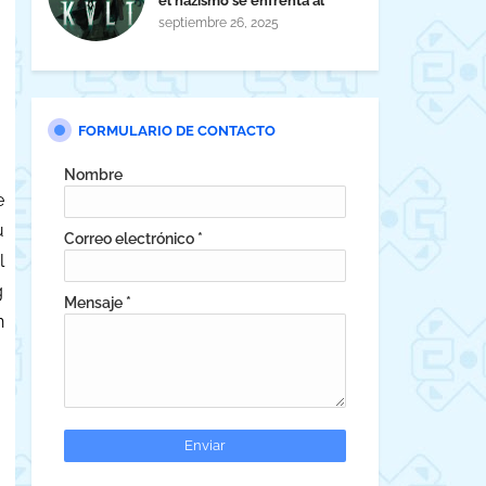
el nazismo se enfrenta al
horror cósmico
septiembre 26, 2025
FORMULARIO DE CONTACTO
Nombre
e
u
Correo electrónico
*
l
g
Mensaje
*
n