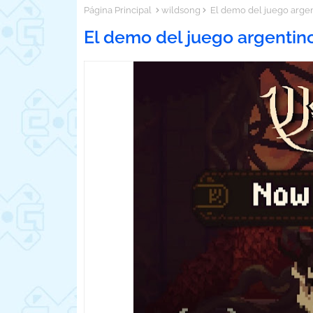
Página Principal
wildsong
El demo del juego argen
El demo del juego argentin