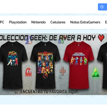
PC
Playstation
Nintendo
Celulares
Notas ExtraGamers
E