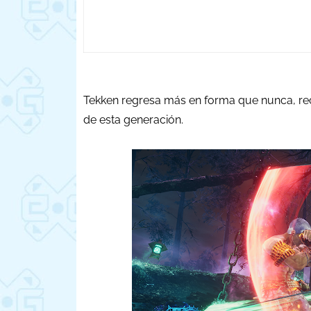
Tekken regresa más en forma que nunca, rec
de esta generación.