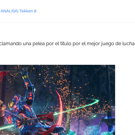
ANÁLISIS: Tekken 8
lamando una pelea por el titulo por el mejor juego de lucha