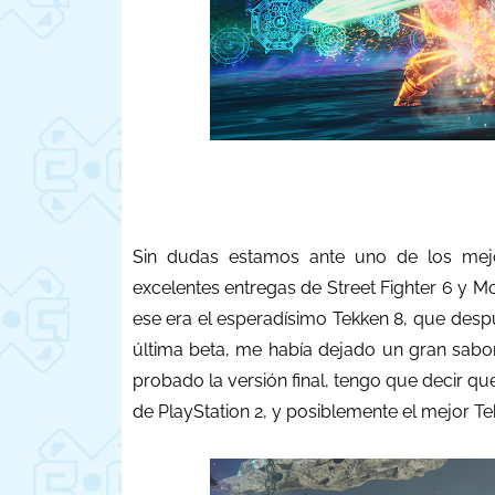
Sin dudas estamos ante uno de los mej
excelentes entregas de Street Fighter 6 y Mo
ese era el esperadísimo Tekken 8, que des
última beta, me había dejado un gran sabo
probado la versión final, tengo que decir qu
de PlayStation 2, y posiblemente el mejor Tek