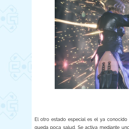
El otro estado especial es el ya conoci
queda poca salud. Se activa mediante uno