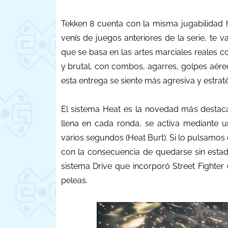
Tekken 8 cuenta con la misma jugabilidad h
venís de juegos anteriores de la serie, te
que se basa en las artes marciales reales co
y brutal, con combos, agarres, golpes aéreo
esta entrega se siente más agresiva y estrat
El sistema Heat es la novedad más destac
llena en cada ronda, se activa mediante 
varios segundos (Heat Burt). Si lo pulsamos
con la consecuencia de quedarse sin estado
sistema Drive que incorporó Street Fighter
peleas.