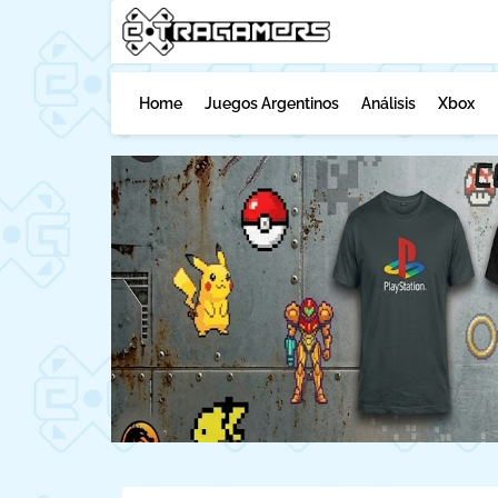
Home
Juegos Argentinos
Análisis
Xbox