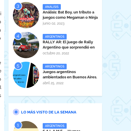
ANALISIS
Análisis: Bat Boy, un tributo a
i
juegos como Megaman o Ninja
o
Gaiden
junio 02, 2023
a
ARGENTINOS
o
RALLY AR: El juego de Rally
Argentino que sorprendió en
la EVA 2022.
octubre 20, 2022
e
ARGENTINOS
e
Juegos argentinos
ambientados en Buenos Aires.
o
abril 25, 2022
l
s
LO MÁS VISTO DE LA SEMANA
ARGENTINOS