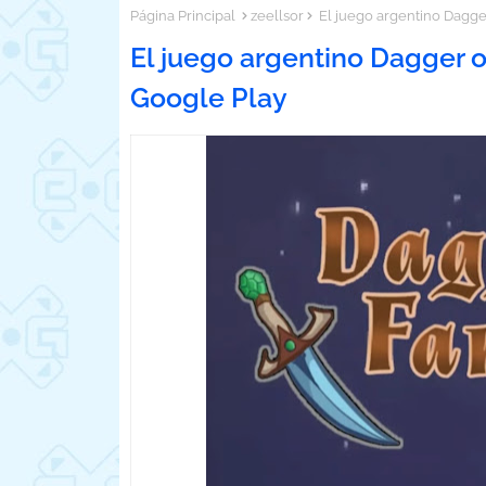
Página Principal
zeellsor
El juego argentino Dagger
El juego argentino Dagger o
Google Play