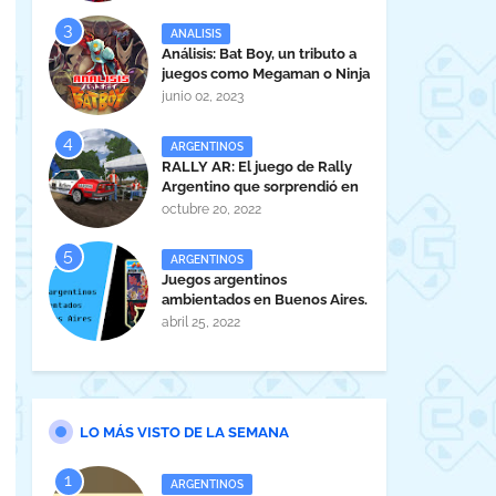
ANALISIS
Análisis: Bat Boy, un tributo a
juegos como Megaman o Ninja
Gaiden
junio 02, 2023
ARGENTINOS
RALLY AR: El juego de Rally
Argentino que sorprendió en
la EVA 2022.
octubre 20, 2022
ARGENTINOS
Juegos argentinos
ambientados en Buenos Aires.
abril 25, 2022
LO MÁS VISTO DE LA SEMANA
ARGENTINOS