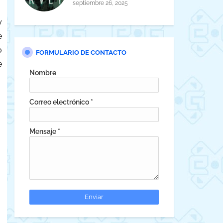
horror cósmico
septiembre 26, 2025
y
e
o
FORMULARIO DE CONTACTO
e
Nombre
Correo electrónico
*
Mensaje
*