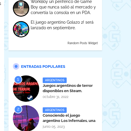
WorkBoy un periférico de Game
s
Boy que nunca salió al mercado y
convertía la consola en un PDA.
El juego argentino Golazo 2! será
lanzado en septiembre.
Random Posts Widget
ENTRADAS POPULARES
ARGENTINOS
Juegos argentinos de terror
disponibles en Steam.
octubre 31, 2022
ARGENTINOS
Conociendo el juego
argentino Los Infernales, una
maravilla tucumana
junio 05, 2023