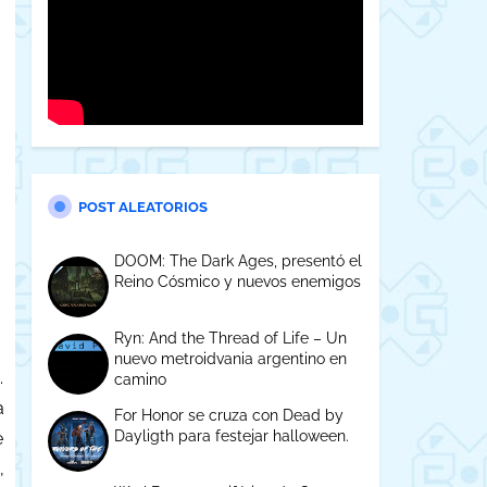
POST ALEATORIOS
DOOM: The Dark Ages, presentó el
Reino Cósmico y nuevos enemigos
Ryn: And the Thread of Life – Un
nuevo metroidvania argentino en
.
camino
a
For Honor se cruza con Dead by
Dayligth para festejar halloween.
e
,