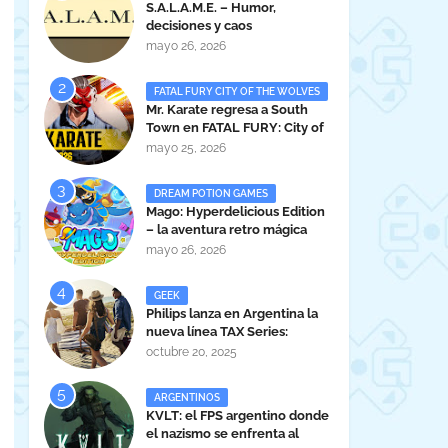
S.A.L.A.M.E. – Humor,
decisiones y caos
administrativo en clave gamer
mayo 26, 2026
argentina
FATAL FURY CITY OF THE WOLVES
Mr. Karate regresa a South
Town en FATAL FURY: City of
the Wolves
mayo 25, 2026
DREAM POTION GAMES
Mago: Hyperdelicious Edition
– la aventura retro mágica
peruana llega en 2026
mayo 26, 2026
GEEK
Philips lanza en Argentina la
nueva línea TAX Series:
Powerful Sound Anywhere
octubre 20, 2025
ARGENTINOS
KVLT: el FPS argentino donde
el nazismo se enfrenta al