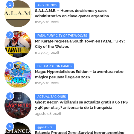
ARGENTINOS
S.A.L.A.M.E. – Humor, decisiones y caos
administrativo en clave gamer argentina
mayo 26, 2026
FATAL FURY CITY OF THE WOLVES
Mr. Karate regresa a South Town en FATAL FURY:
City of the Wolves
mayo 25, 2026
DREAM POTION GAMES
Mago: Hyperdelicious Edition – la aventura retro
mágica peruana llega en 2026
mayo 26, 2026
ACTUALIZACIONES
Ghost Recon Wildlands se actualiza gratis a 60 FPS
y 4K por el 25.º aniversario de la franquicia
agosto 08, 2026
490 FORGE
Estancia Protocol Zero: Survival horror argentino