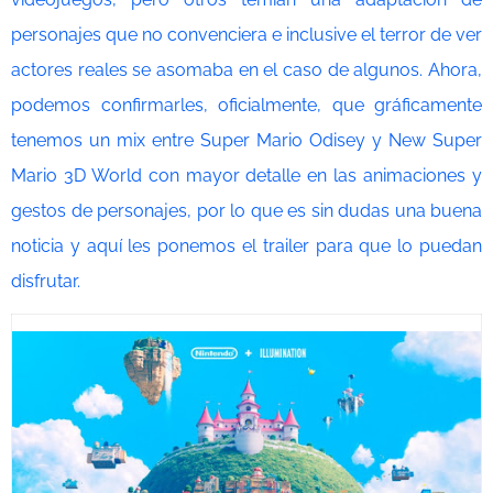
personajes que no convenciera e inclusive el terror de ver
actores reales se asomaba en el caso de algunos. Ahora,
podemos confirmarles, oficialmente, que gráficamente
tenemos un mix entre Super Mario Odisey y New Super
Mario 3D World con mayor detalle en las animaciones y
gestos de personajes, por lo que es sin dudas una buena
noticia y aquí les ponemos el trailer para que lo puedan
disfrutar.