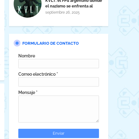
KVLT: el FPS argentino donde
el nazismo se enfrenta al
horror cósmico
septiembre 26, 2025
FORMULARIO DE CONTACTO
Nombre
Correo electrónico
*
Mensaje
*