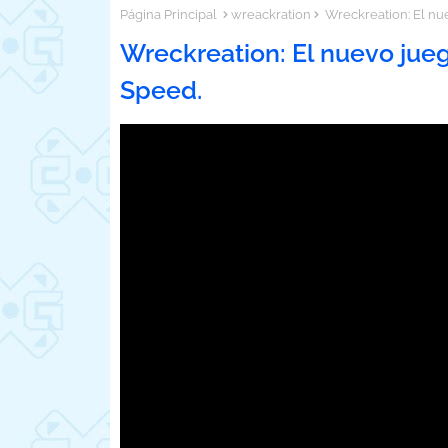
Página Principal
wreackration
Wreckreation: El nue
Wreckreation: El nuevo jueg
Speed.