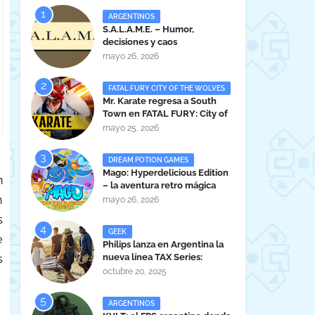
ARGENTINOS
S.A.L.A.M.E. – Humor,
decisiones y caos
administrativo en clave gamer
mayo 26, 2026
argentina
FATAL FURY CITY OF THE WOLVES
Mr. Karate regresa a South
Town en FATAL FURY: City of
the Wolves
mayo 25, 2026
DREAM POTION GAMES
Mago: Hyperdelicious Edition
n
– la aventura retro mágica
peruana llega en 2026
n
mayo 26, 2026
s
GEEK
e
Philips lanza en Argentina la
nueva línea TAX Series:
s
Powerful Sound Anywhere
octubre 20, 2025
ARGENTINOS