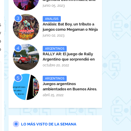
maravilla tucumana
junio 05, 2023
ANALISIS
Análisis: Bat Boy, un tributo a
s
juegos como Megaman o Ninja
y
Gaiden
junio 02, 2023
o
o
ARGENTINOS
RALLY AR: El juego de Rally
Argentino que sorprendió en
la EVA 2022.
octubre 20, 2022
ARGENTINOS
Juegos argentinos
ambientados en Buenos Aires.
abril 25, 2022
LO MÁS VISTO DE LA SEMANA