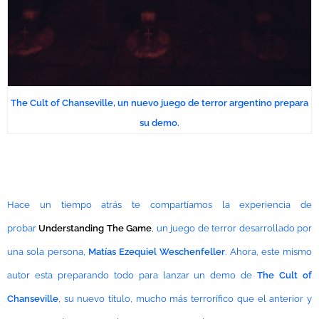
The Cult of Chanseville, un nuevo juego de terror argentino prepara
su demo.
Hace un tiempo atrás te compartíamos la experiencia de
probar
Understanding The Game
, un juego de terror desarrollado por
una sola persona,
Matías Ezequiel Weschenfeller
. Ahora, este mismo
autor esta preparando todo para lanzar un demo de
The Cult of
Chanseville
, su nuevo título, mucho más
terrorífico
que el anterior y