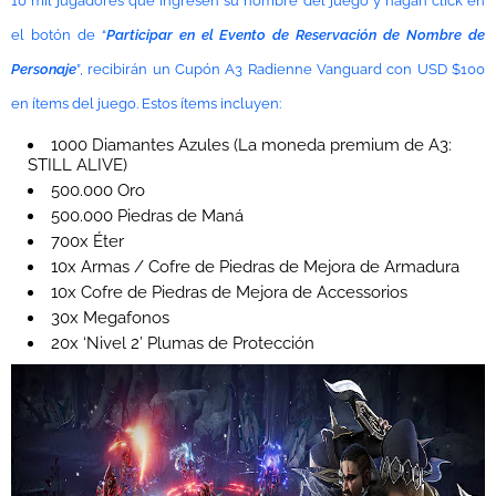
10 mil jugadores que ingresen su nombre del juego y hagan click en
el botón de “
Participar en el Evento de Reservación de Nombre de
Personaje
”, recibirán un Cupón A3 Radienne Vanguard con USD $100
en ítems del juego. Estos ítems incluyen:
1000 Diamantes Azules (La moneda premium de A3:
STILL ALIVE)
500.000 Oro
500.000 Piedras de Maná
700x Éter
10x Armas / Cofre de Piedras de Mejora de Armadura
10x Cofre de Piedras de Mejora de Accessorios
30x Megafonos
20x ‘Nivel 2’ Plumas de Protección