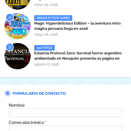
mayo 25, 2026
DREAM POTION GAMES
Mago: Hyperdelicious Edition – la aventura retro
mágica peruana llega en 2026
mayo 26, 2026
490 FORGE
Estancia Protocol Zero: Survival horror argentino
ambientado en Neuquén presenta su página en
Steam
agosto 07, 2026
FORMULARIO DE CONTACTO
Nombre
Correo electrónico
*