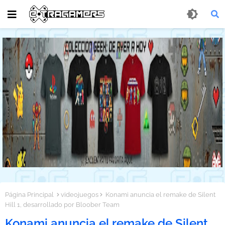
Página Principal
videojuegos
Konami anuncia el remake de Silent
Hill 1, desarrollado por Bloober Team
Konami anuncia el remake de Silent