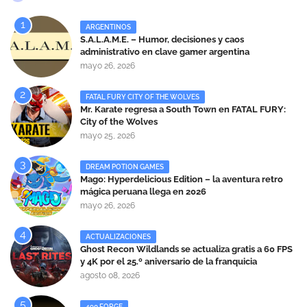
ARGENTINOS
S.A.L.A.M.E. – Humor, decisiones y caos
administrativo en clave gamer argentina
mayo 26, 2026
FATAL FURY CITY OF THE WOLVES
Mr. Karate regresa a South Town en FATAL FURY:
City of the Wolves
mayo 25, 2026
DREAM POTION GAMES
Mago: Hyperdelicious Edition – la aventura retro
mágica peruana llega en 2026
mayo 26, 2026
ACTUALIZACIONES
Ghost Recon Wildlands se actualiza gratis a 60 FPS
y 4K por el 25.º aniversario de la franquicia
agosto 08, 2026
490 FORGE