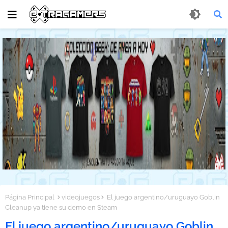
Página Principal
videojuegos
El juego argentino/uruguayo Goblin
Cleanup ya tiene su demo en Steam
El juego argentino/uruguayo Goblin