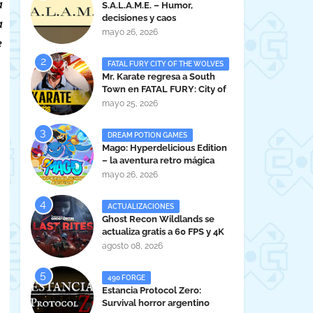
a
S.A.L.A.M.E. – Humor,
decisiones y caos
a
administrativo en clave gamer
mayo 26, 2026
e
argentina
FATAL FURY CITY OF THE WOLVES
Mr. Karate regresa a South
Town en FATAL FURY: City of
the Wolves
mayo 25, 2026
DREAM POTION GAMES
Mago: Hyperdelicious Edition
– la aventura retro mágica
peruana llega en 2026
mayo 26, 2026
ACTUALIZACIONES
Ghost Recon Wildlands se
actualiza gratis a 60 FPS y 4K
por el 25.º aniversario de la
agosto 08, 2026
franquicia
490 FORGE
Estancia Protocol Zero:
Survival horror argentino