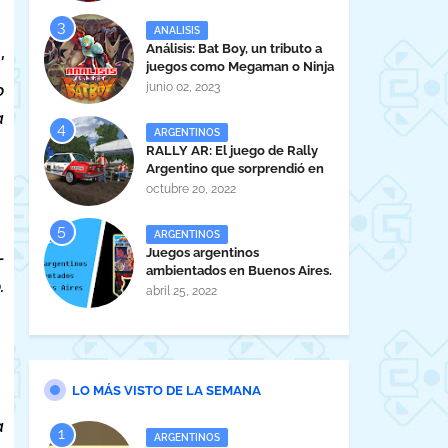
ANALISIS
Análisis: Bat Boy, un tributo a
'
juegos como Megaman o Ninja
Gaiden
junio 02, 2023
o
a
ARGENTINOS
RALLY AR: El juego de Rally
Argentino que sorprendió en
la EVA 2022.
octubre 20, 2022
ARGENTINOS
Juegos argentinos
-
ambientados en Buenos Aires.
.
abril 25, 2022
LO MÁS VISTO DE LA SEMANA
a
ARGENTINOS