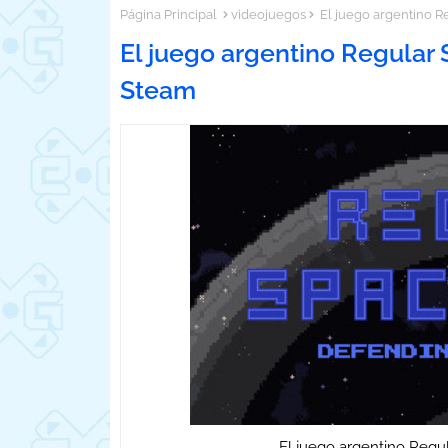
Página Principal
videojuegos
El juego argentino Re
El juego argentino Regular 
Steam
El juego argentino Regu