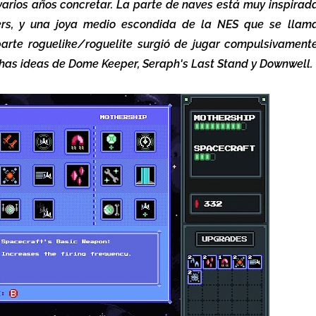
arios años concretar. La parte de naves está muy inspirad
ters, y una joya medio escondida de la NES que se llam
parte roguelike/roguelite surgió de jugar compulsivament
has ideas de Dome Keeper, Seraph's Last Stand y Downwell.