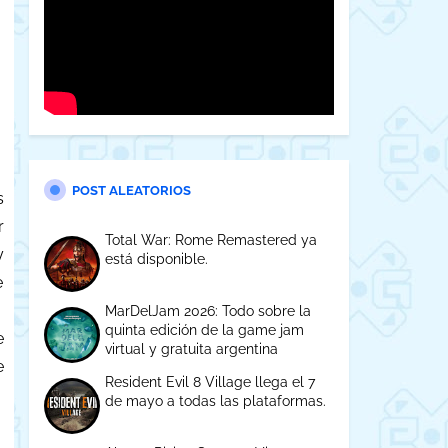
POST ALEATORIOS
s
r
Total War: Rome Remastered ya
y
está disponible.
e
MarDelJam 2026: Todo sobre la
quinta edición de la game jam
e
virtual y gratuita argentina
e
Resident Evil 8 Village llega el 7
de mayo a todas las plataformas.