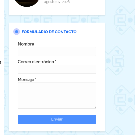
ambientado en Neuquén
agosto 07, 2026
presenta su página en Steam
FORMULARIO DE CONTACTO
Nombre
Correo electrónico
*
e
Mensaje
*