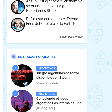
Abzu y Rising Storm 2: Vietnam ya
se pueden descargar gratis en
Epic Games Store.
El Fin está cerca para el Evento
Final del Capítulo 2 de Fortnite.
Random Posts Widget
ENTRADAS POPULARES
ARGENTINOS
Juegos argentinos de terror
disponibles en Steam.
octubre 31, 2022
ARGENTINOS
Conociendo el juego
argentino Los Infernales, una
maravilla tucumana
junio 05, 2023