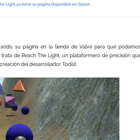
he Light ya tiene su página disponible en Steam
urando su página en la tienda de Valve para que podamo
e trata de Reach The Light, un plataformero de precisión qu
creación del desarrollador Todist.