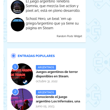
El juego argentino Tenebris
Somnia, que mezcla live action y
pixel art, está en pleno desarrollo.
School Hero, un beat 'em up
griego/argentino que ya tiene su
página en Steam
Random Posts Widget
ENTRADAS POPULARES
ARGENTINOS
Juegos argentinos de terror
disponibles en Steam.
octubre 31, 2022
ARGENTINOS
Conociendo el juego
argentino Los Infernales, una
maravilla tucumana
junio 05, 2023