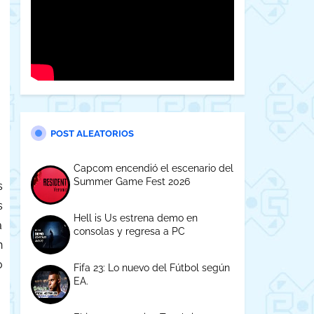
POST ALEATORIOS
Capcom encendió el escenario del
Summer Game Fest 2026
s
s
Hell is Us estrena demo en
á
consolas y regresa a PC
n
o
Fifa 23: Lo nuevo del Fútbol según
EA.