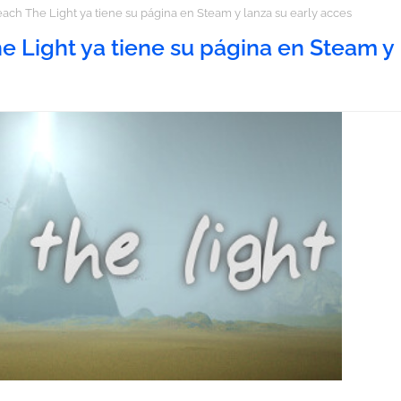
ach The Light ya tiene su página en Steam y lanza su early acces
e Light ya tiene su página en Steam y