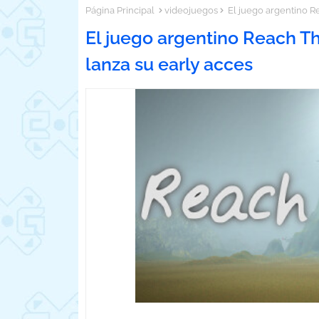
Página Principal
videojuegos
El juego argentino Re
El juego argentino Reach Th
lanza su early acces