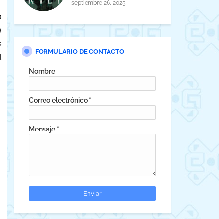
horror cósmico
septiembre 26, 2025
a
a
s
FORMULARIO DE CONTACTO
l
Nombre
Correo electrónico
*
Mensaje
*