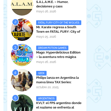
S.A.L.A.M.E. – Humor,
decisiones y caos
administrativo en clave gamer
mayo 26, 2026
argentina
FATAL FURY CITY OF THE WOLVES
Mr. Karate regresa a South
Town en FATAL FURY: City of
the Wolves
mayo 25, 2026
DREAM POTION GAMES
Mago: Hyperdelicious Edition
– la aventura retro mágica
peruana llega en 2026
mayo 26, 2026
GEEK
Philips lanza en Argentina la
nueva línea TAX Series:
Powerful Sound Anywhere
octubre 20, 2025
ARGENTINOS
KVLT: el FPS argentino donde
el nazismo se enfrenta al