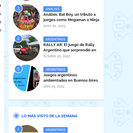
a
ANALISIS
s
Análisis: Bat Boy, un tributo a
juegos como Megaman o Ninja
n
Gaiden
junio 02, 2023
e
ARGENTINOS
RALLY AR: El juego de Rally
Argentino que sorprendió en
la EVA 2022.
octubre 20, 2022
ARGENTINOS
Juegos argentinos
ambientados en Buenos Aires.
abril 25, 2022
LO MÁS VISTO DE LA SEMANA
ARGENTINOS