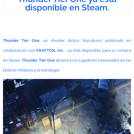
disponible en Steam.
Thunder Tier One
, un shooter táctico (top-down) publicado en
colaboración con
KRAFTON, Inc
. - ya está disponible para su compra
en Steam.
Thunder Tier One
atraerá a los jugadores interesados en las
tácticas militares y la estrategia.