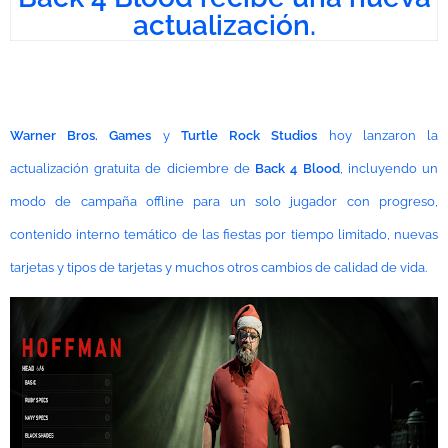
actualización.
Warner Bros. Games
y
Turtle Rock Studios
hoy lanzaron la
actualización gratuita de diciembre de
Back 4 Blood
, incluyendo un
modo de campaña offline para un solo jugador con progreso,
contenido interno temático de las fiestas por tiempo limitado, nuevas
tarjetas y tipos de tarjetas y muchos otros cambios de calidad de vida.