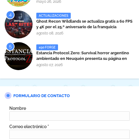
mayo 26, 2026
ACTUALIZACIONES
Ghost Recon Wildlands se actualiza gratis a 60 FPS
y 4K por el 25.º aniversario de la franquicia
agosto 08, 2026
490 FORGE
Estancia Protocol Zero: Survival horror argentino
ambientado en Neuquén presenta su página en
Steam
agosto 07, 2026
FORMULARIO DE CONTACTO
Nombre
Correo electrónico
*