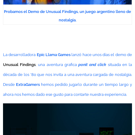
Probamos el Demo de Unusual Findings, un juego argentino lleno de
nostalgia.
La desarrolladora
Epic Llama Games
lanzó hace unos días el demo de
Unusual Findings
, una aventura grafica
ponit and click
situada en la
década de los '80 que nos invita a una aventura cargada de nostalgia.
Desde
ExtraGamers
hemos pedido jugarlo durante un tiempo largo y
ahora nos hemos dado ese gusto para contarte nuestra experiencia.