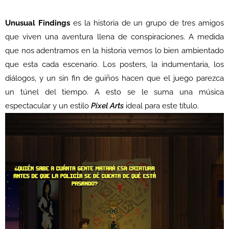
Unusual Findings
es la historia de un grupo de tres amigos
que viven una aventura llena de conspiraciones. A medida
que nos adentramos en la historia vemos lo bien ambientado
que esta cada escenario. Los posters, la indumentaria, los
diálogos, y un sin fin de guiños hacen que el juego parezca
un túnel del tiempo. A esto se le suma una música
espectacular y un estilo
Pixel Arts
ideal para este título.