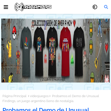
Página Principal
videojuegos
Probamos el Demo de Unusual
Findings, un juego argentino lleno de nostalgia.
Probamos el Demo de Unusual