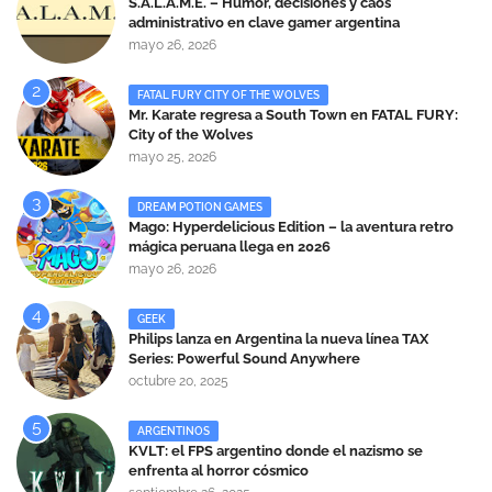
S.A.L.A.M.E. – Humor, decisiones y caos
administrativo en clave gamer argentina
mayo 26, 2026
FATAL FURY CITY OF THE WOLVES
Mr. Karate regresa a South Town en FATAL FURY:
City of the Wolves
mayo 25, 2026
DREAM POTION GAMES
Mago: Hyperdelicious Edition – la aventura retro
mágica peruana llega en 2026
mayo 26, 2026
GEEK
Philips lanza en Argentina la nueva línea TAX
Series: Powerful Sound Anywhere
octubre 20, 2025
ARGENTINOS
KVLT: el FPS argentino donde el nazismo se
enfrenta al horror cósmico