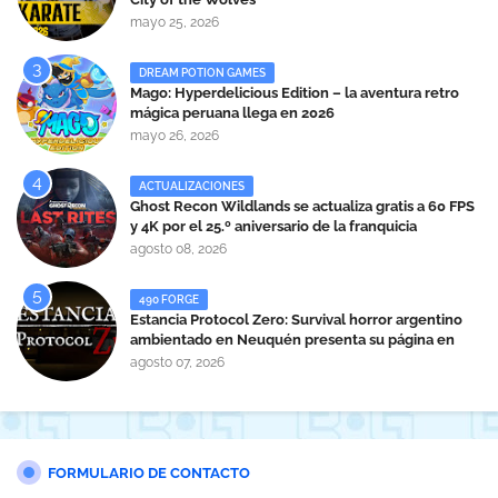
mayo 25, 2026
DREAM POTION GAMES
Mago: Hyperdelicious Edition – la aventura retro
mágica peruana llega en 2026
mayo 26, 2026
ACTUALIZACIONES
Ghost Recon Wildlands se actualiza gratis a 60 FPS
y 4K por el 25.º aniversario de la franquicia
agosto 08, 2026
490 FORGE
Estancia Protocol Zero: Survival horror argentino
ambientado en Neuquén presenta su página en
Steam
agosto 07, 2026
FORMULARIO DE CONTACTO