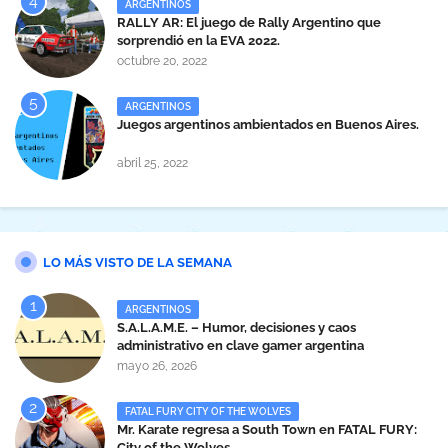
ARGENTINOS
RALLY AR: El juego de Rally Argentino que
sorprendió en la EVA 2022.
octubre 20, 2022
ARGENTINOS
Juegos argentinos ambientados en Buenos Aires.
abril 25, 2022
LO MÁS VISTO DE LA SEMANA
ARGENTINOS
S.A.L.A.M.E. – Humor, decisiones y caos
administrativo en clave gamer argentina
mayo 26, 2026
FATAL FURY CITY OF THE WOLVES
Mr. Karate regresa a South Town en FATAL FURY:
City of the Wolves