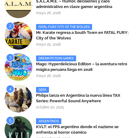
S.A.L.A.M.E. – Humor, decisiones y caos
administrativo en clave gamer argentina
mayo 26, 2026
FATAL FURY CITY OF THE WOLVES
Mr. Karate regresa a South Town en FATAL FURY:
City of the Wolves
mayo 25, 2026
DREAM POTION GAMES
Mago: Hyperdelicious Edition – la aventura retro
mágica peruana llega en 2026
mayo 26, 2026
GEEK
Philips lanza en Argentina la nueva línea TAX
Series: Powerful Sound Anywhere
octubre 20, 2025
ARGENTINOS
KVLT: el FPS argentino donde el nazismo se
enfrenta al horror cósmico