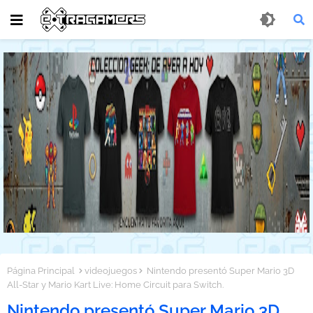
Página Principal
videojuegos
Nintendo presentó Super Mario 3D
All-Star y Mario Kart Live: Home Circuit para Switch.
Nintendo presentó Super Mario 3D