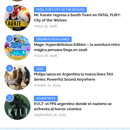
FATAL FURY CITY OF THE WOLVES
Mr. Karate regresa a South Town en FATAL FURY:
City of the Wolves
mayo 25, 2026
DREAM POTION GAMES
Mago: Hyperdelicious Edition – la aventura retro
mágica peruana llega en 2026
mayo 26, 2026
GEEK
Philips lanza en Argentina la nueva línea TAX
Series: Powerful Sound Anywhere
octubre 20, 2025
ARGENTINOS
KVLT: el FPS argentino donde el nazismo se
enfrenta al horror cósmico
septiembre 26, 2025