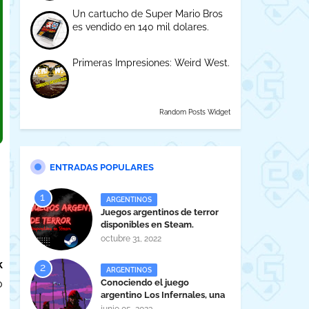
Un cartucho de Super Mario Bros
es vendido en 140 mil dolares.
Primeras Impresiones: Weird West.
Random Posts Widget
ENTRADAS POPULARES
ARGENTINOS
Juegos argentinos de terror
disponibles en Steam.
octubre 31, 2022
k
ARGENTINOS
Conociendo el juego
o
argentino Los Infernales, una
maravilla tucumana