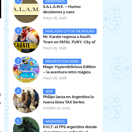
ARGENTINOS
S.A.L.A.M.E. – Humor,
decisiones y caos
administrativo en clave gamer
mayo 26, 2026
argentina
FATAL FURY CITY OF THE WOLVES
Mr. Karate regresa a South
Town en FATAL FURY: City of
the Wolves
mayo 25, 2026
DREAM POTION GAMES
Mago: Hyperdelicious Edition
– la aventura retro mágica
peruana llega en 2026
mayo 26, 2026
GEEK
o
Philips lanza en Argentina la
nueva línea TAX Series:
a
Powerful Sound Anywhere
octubre 20, 2025
ARGENTINOS
KVLT: el FPS argentino donde