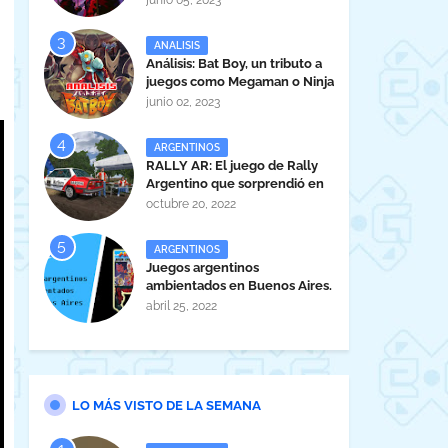
junio 05, 2023
ANALISIS
Análisis: Bat Boy, un tributo a
juegos como Megaman o Ninja
Gaiden
junio 02, 2023
ARGENTINOS
RALLY AR: El juego de Rally
Argentino que sorprendió en
la EVA 2022.
octubre 20, 2022
ARGENTINOS
Juegos argentinos
ambientados en Buenos Aires.
abril 25, 2022
LO MÁS VISTO DE LA SEMANA