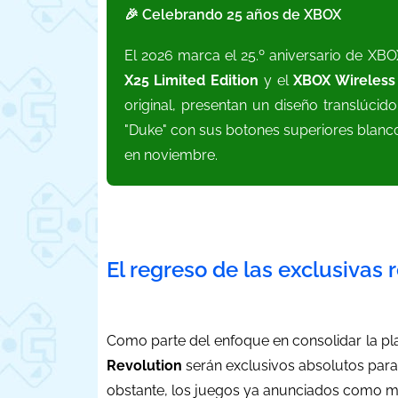
🎉 Celebrando 25 años de XBOX
El 2026 marca el 25.º aniversario de XBO
X25 Limited Edition
y el
XBOX Wireless 
original, presentan un diseño translúcid
"Duke" con sus botones superiores blanc
en noviembre.
El regreso de las exclusivas 
Como parte del enfoque en consolidar la p
Revolution
serán exclusivos absolutos par
obstante, los juegos ya anunciados como mu