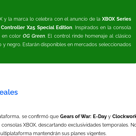
X y la marca lo celebra con el anuncio de la
XBOX Series
Controller X25 Special Edition
. Inspirados en la consola
o en color
OG Green
. El control rinde homenaje al clásico
o y negro. Estarán disponibles en mercados seleccionados
reales
lataforma, se confirmó que
Gears of War: E-Day
y
Clockwor
a consolas XBOX, descartando exclusividades temporales. N
ltiplataforma mantendrán sus planes vigentes.