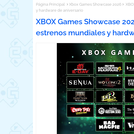
Página Principal
Xbox Games Showcase 2026
XBOX
y hardware de aniversario
XBOX Games Showcase 2026: 
estrenos mundiales y hardw