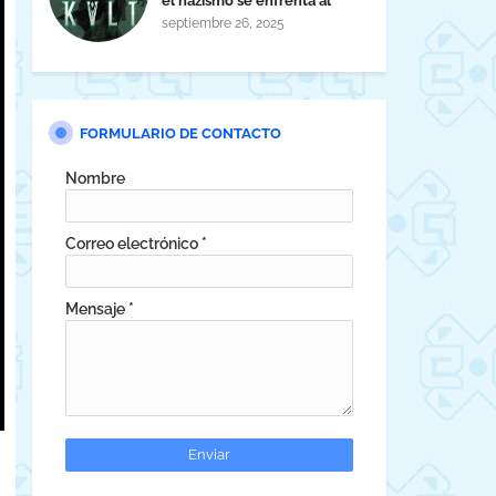
el nazismo se enfrenta al
horror cósmico
septiembre 26, 2025
FORMULARIO DE CONTACTO
Nombre
Correo electrónico
*
Mensaje
*