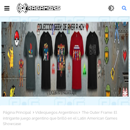
Página Principal
Videojuegos Argentinos
The Outer Frame: El
intrigante juego argentino que brilló en el Latin American Games
Showcase