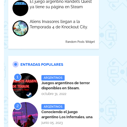
El juego argentino Randel’s Quest
ya tiene su página en Steam
Aliens Invasores llegan a la
Temporada 4 de Knockout City.
Random Posts Widget
ENTRADAS POPULARES
ARGENTINOS
Juegos argentinos de terror
disponibles en Steam.
octubre 31, 2022
ARGENTINOS
Conociendo el juego
argentino Los Infernales, una
maravilla tucumana
junio 05, 2023