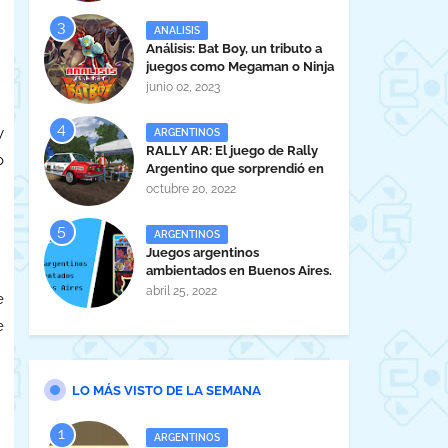
ANALISIS
Análisis: Bat Boy, un tributo a
juegos como Megaman o Ninja
Gaiden
junio 02, 2023
y
ARGENTINOS
RALLY AR: El juego de Rally
o
Argentino que sorprendió en
la EVA 2022.
octubre 20, 2022
ARGENTINOS
Juegos argentinos
ambientados en Buenos Aires.
abril 25, 2022
e
e
LO MÁS VISTO DE LA SEMANA
ARGENTINOS