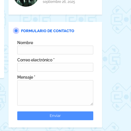
horror cósmico
septiembre 26, 2025
FORMULARIO DE CONTACTO
Nombre
Correo electrónico
*
Mensaje
*