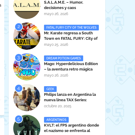
S.A.L.A.M.E. – Humor,
a
decisiones y caos
administrativo en clave gamer
mayo 26, 2026
argentina
FATAL FURY CITY OF THE WOLVES
Mr. Karate regresa a South
Town en FATAL FURY: City of
the Wolves
mayo 25, 2026
DREAM POTION GAMES
Mago: Hyperdelicious Edition
– la aventura retro mágica
peruana llega en 2026
mayo 26, 2026
GEEK
Philips lanza en Argentina la
nueva línea TAX Series:
Powerful Sound Anywhere
octubre 20, 2025
ARGENTINOS
KVLT: el FPS argentino donde
el nazismo se enfrenta al