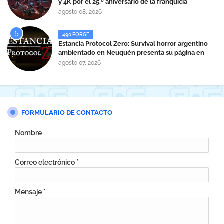
y 4K por el 25.º aniversario de la franquicia
agosto 08, 2026
490 FORGE
Estancia Protocol Zero: Survival horror argentino
ambientado en Neuquén presenta su página en
Steam
agosto 07, 2026
FORMULARIO DE CONTACTO
Nombre
Correo electrónico
*
Mensaje
*