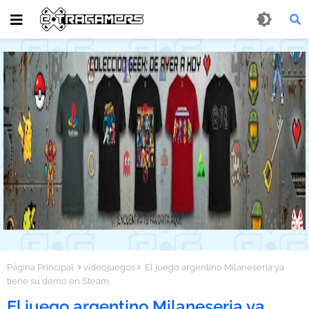
Página Principal
videojuegos
El juego argentino Milaneseria ya
tiene su demo en Steam
El juego argentino Milaneseria ya