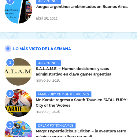
ARGENTINOS
Juegos argentinos ambientados en Buenos Aires.
abril 25, 2022
LO MÁS VISTO DE LA SEMANA
ARGENTINOS
S.A.L.A.M.E. – Humor, decisiones y caos
administrativo en clave gamer argentina
mayo 26, 2026
FATAL FURY CITY OF THE WOLVES
Mr. Karate regresa a South Town en FATAL FURY:
City of the Wolves
mayo 25, 2026
DREAM POTION GAMES
Mago: Hyperdelicious Edition – la aventura retro
mágica peruana llega en 2026