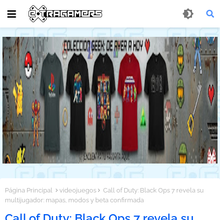
Página Principal
videojuegos
Call of Duty: Black Ops 7 revela su
multijugador: mapas, modos y beta confirmada
Call of Duty: Black Ops 7 revela su