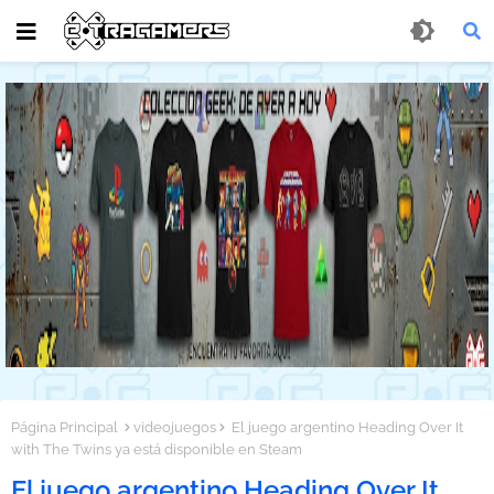
Página Principal
videojuegos
El juego argentino Heading Over It
with The Twins ya está disponible en Steam
El juego argentino Heading Over It