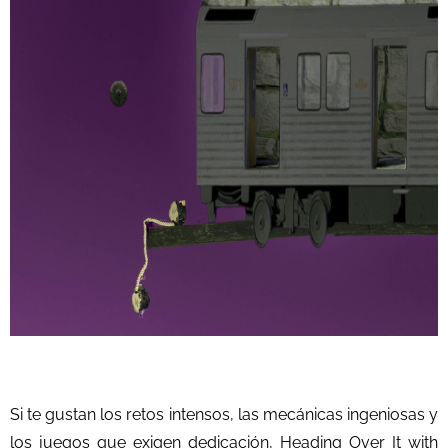
Si te gustan los retos intensos, las mecánicas ingeniosas y
los juegos que exigen dedicación, Heading Over It with