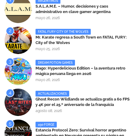
ARGENTINOS
S.A.L.A.M.E. – Humor, decisiones y caos
administrativo en clave gamer argentina
mayo 26, 2026
FATAL FURY CITY OF THE WOLVES
Mr. Karate regresa a South Town en FATAL FURY:
City of the Wolves
mayo 25, 2026
DREAM POTION GAMES
Mago: Hyperdelicious Edition – la aventura retro
mágica peruana llega en 2026
mayo 26, 2026
ACTUALIZACIONES
Ghost Recon Wildlands se actualiza gratis a 60 FPS
y 4K por el 25.º aniversario de la franquicia
agosto 08, 2026
490 FORGE
Estancia Protocol Zero: Survival horror argentino
ambientado en Neuquén presenta su página en