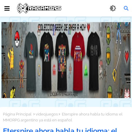
Página Principal
videojuegos
Eterspire ahora habla tu idioma: el
MMORPG argentino ya está en español
Eterspire ahora habla tu idioma: el