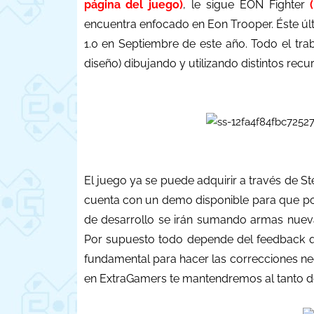
página del juego)
, le sigue EON Fighter
encuentra enfocado en Eon Trooper. Éste últ
1.0 en Septiembre de este año. Todo el traba
diseño) dibujando y utilizando distintos rec
El juego ya se puede adquirir a través de 
cuenta con un demo disponible para que po
de desarrollo se irán sumando armas nuevas
Por supuesto todo depende del feedback q
fundamental para hacer las correcciones nec
en ExtraGamers te mantendremos al tanto de