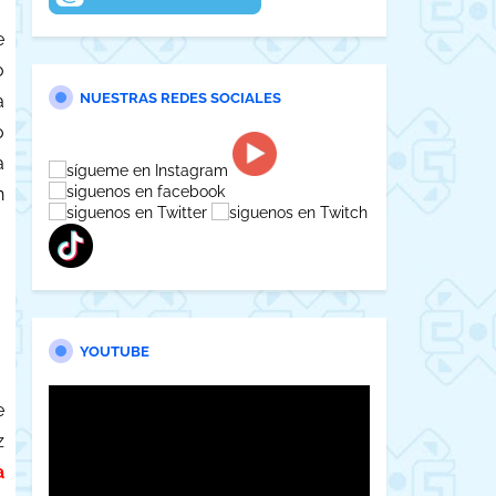
e
o
NUESTRAS REDES SOCIALES
a
o
a
n
YOUTUBE
e
z
a