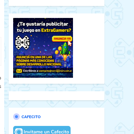
o
s
CAFECITO