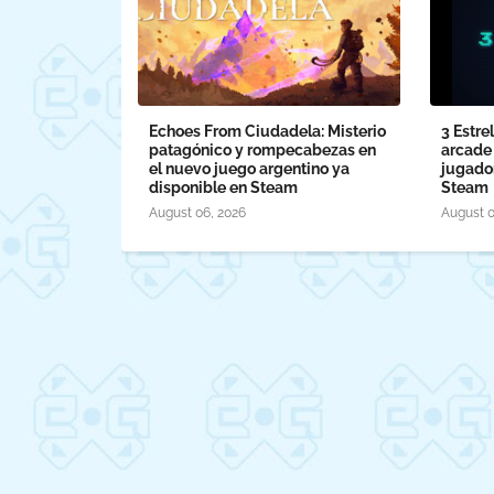
Echoes From Ciudadela: Misterio
3 Estre
patagónico y rompecabezas en
arcade 
el nuevo juego argentino ya
jugado
disponible en Steam
Steam
August 06, 2026
August 0