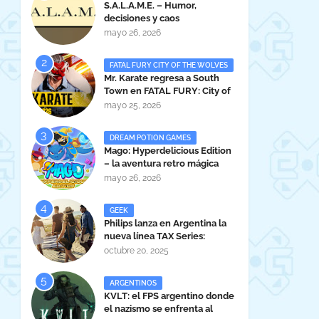
S.A.L.A.M.E. – Humor,
decisiones y caos
administrativo en clave gamer
mayo 26, 2026
argentina
FATAL FURY CITY OF THE WOLVES
Mr. Karate regresa a South
Town en FATAL FURY: City of
the Wolves
mayo 25, 2026
DREAM POTION GAMES
Mago: Hyperdelicious Edition
– la aventura retro mágica
peruana llega en 2026
mayo 26, 2026
GEEK
Philips lanza en Argentina la
nueva línea TAX Series:
Powerful Sound Anywhere
octubre 20, 2025
ARGENTINOS
KVLT: el FPS argentino donde
el nazismo se enfrenta al