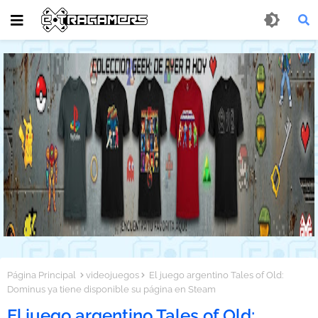
Página Principal
videojuegos
El juego argentino Tales of Old:
Dominus ya tiene disponible su página en Steam
El juego argentino Tales of Old: