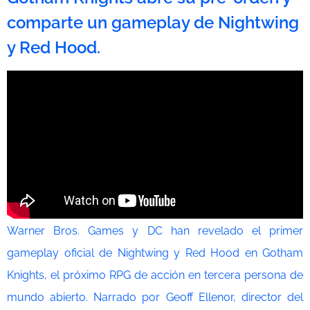
comparte un gameplay de Nightwing
y Red Hood.
Warner Bros. Games y DC han revelado el primer
gameplay oficial de Nightwing y Red Hood en Gotham
Knights, el próximo RPG de acción en tercera persona de
mundo abierto. Narrado por Geoff Ellenor, director del