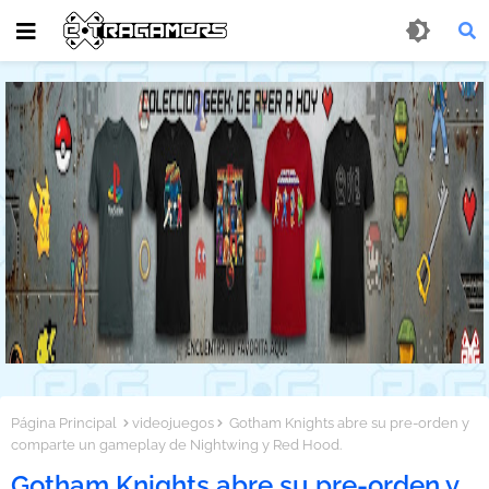
Página Principal
videojuegos
Gotham Knights abre su pre-orden y
comparte un gameplay de Nightwing y Red Hood.
Gotham Knights abre su pre-orden y