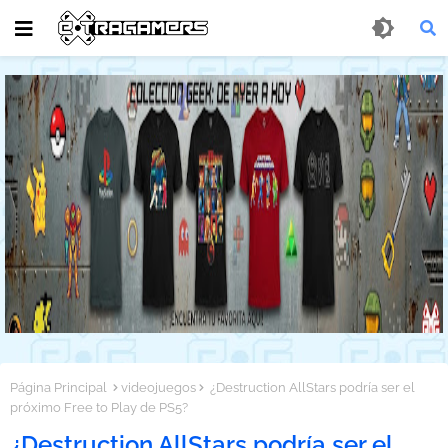
Página Principal
videojuegos
¿Destruction AllStars podría ser el
próximo Free to Play de PS5?
¿Destruction AllStars podría ser el