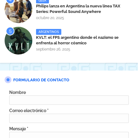
GEEK
Philips lanza en Argentina la nueva línea TAX
Series: Powerful Sound Anywhere
octubre 20, 2025
ARGENTINOS
KVLT: el FPS argentino donde el nazismo se
enfrenta al horror cósmico
septiembre 26, 2025
FORMULARIO DE CONTACTO
Nombre
Correo electrónico
*
Mensaje
*