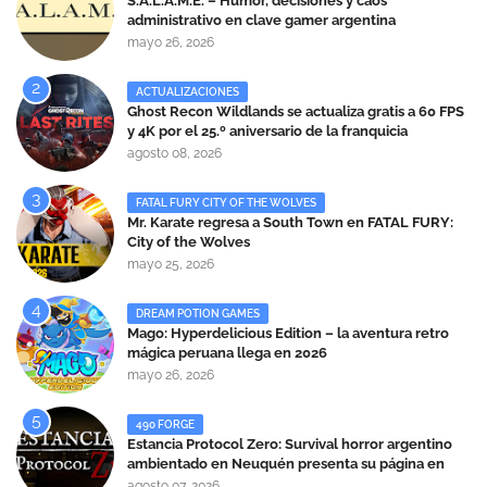
S.A.L.A.M.E. – Humor, decisiones y caos
administrativo en clave gamer argentina
mayo 26, 2026
ACTUALIZACIONES
Ghost Recon Wildlands se actualiza gratis a 60 FPS
y 4K por el 25.º aniversario de la franquicia
agosto 08, 2026
FATAL FURY CITY OF THE WOLVES
Mr. Karate regresa a South Town en FATAL FURY:
City of the Wolves
mayo 25, 2026
DREAM POTION GAMES
Mago: Hyperdelicious Edition – la aventura retro
mágica peruana llega en 2026
mayo 26, 2026
490 FORGE
Estancia Protocol Zero: Survival horror argentino
ambientado en Neuquén presenta su página en
Steam
agosto 07, 2026