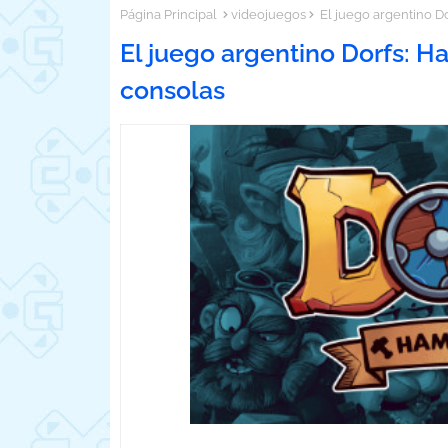
Página Principal
videojuegos
El juego argentino Do
El juego argentino Dorfs: H
consolas