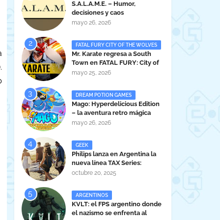
S.A.L.A.M.E. – Humor,
decisiones y caos
administrativo en clave gamer
mayo 26, 2026
argentina
FATAL FURY CITY OF THE WOLVES
a
Mr. Karate regresa a South
Town en FATAL FURY: City of
.
the Wolves
mayo 25, 2026
p
DREAM POTION GAMES
Mago: Hyperdelicious Edition
– la aventura retro mágica
peruana llega en 2026
mayo 26, 2026
GEEK
Philips lanza en Argentina la
nueva línea TAX Series:
Powerful Sound Anywhere
octubre 20, 2025
ARGENTINOS
KVLT: el FPS argentino donde
el nazismo se enfrenta al