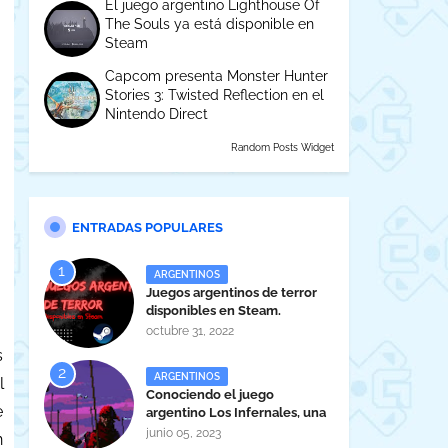
El juego argentino Lighthouse Of
The Souls ya está disponible en
Steam
Capcom presenta Monster Hunter
Stories 3: Twisted Reflection en el
Nintendo Direct
Random Posts Widget
ENTRADAS POPULARES
ARGENTINOS
Juegos argentinos de terror
disponibles en Steam.
octubre 31, 2022
s
ARGENTINOS
l
Conociendo el juego
e
argentino Los Infernales, una
maravilla tucumana
junio 05, 2023
n