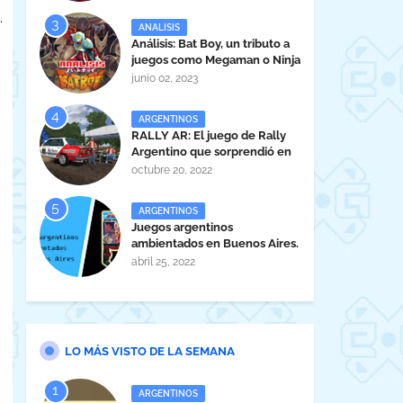
.
ANALISIS
Análisis: Bat Boy, un tributo a
juegos como Megaman o Ninja
Gaiden
junio 02, 2023
ARGENTINOS
RALLY AR: El juego de Rally
Argentino que sorprendió en
la EVA 2022.
octubre 20, 2022
ARGENTINOS
Juegos argentinos
ambientados en Buenos Aires.
abril 25, 2022
LO MÁS VISTO DE LA SEMANA
ARGENTINOS