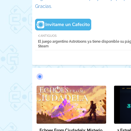
Gracias.
ANTIGUOS
El juego argentino Astrotoons ya tiene disponible su pá
Steam
Echoes From Ciudadela: Misterio
3 Estre