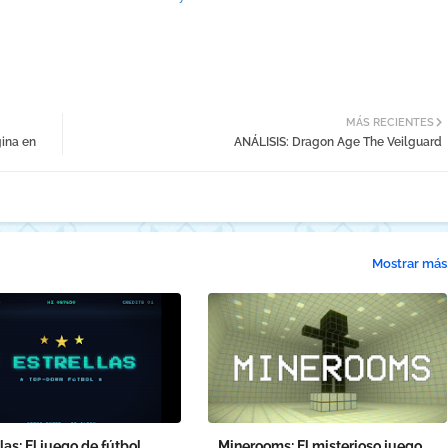
MÁS RECIENTES
gina en
ANÁLISIS: Dragon Age The Veilguard
Mostrar más
llas: El juego de fútbol
Minerooms: El misterioso juego