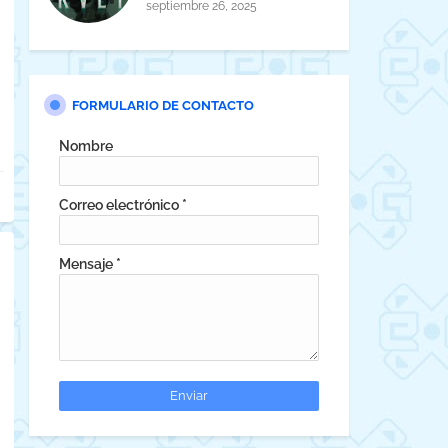
horror cósmico
septiembre 26, 2025
FORMULARIO DE CONTACTO
Nombre
Correo electrónico
*
Mensaje
*