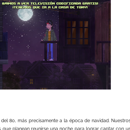
a del 80, más precisamente a la época de navidad. Nuestro
s que planean reunirse una noche para lograr captar con u