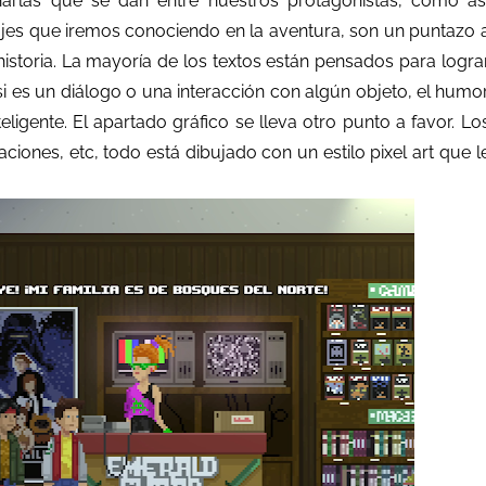
harlas que se dan entre nuestros protagonistas, como as
jes que iremos conociendo en la aventura, son un puntazo 
 historia. La mayoría de los textos están pensados para logra
si es un diálogo o una interacción con algún objeto, el humo
igente. El apartado gráfico se lleva otro punto a favor. Lo
ciones, etc, todo está dibujado con un estilo pixel art que l