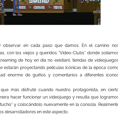
r y observar en cada paso que damos. En el camino no
tas, con los viejos y queridos “Video-Clubs” donde solíamo
streaming de hoy en día no existían), tiendas de videojuego
e se estarán proyectando películas icónicas de la época com
tidad enorme de guiños y comentarios a diferentes icono
ue más disfruté cuando nuestro protagonista, en ciert
nera hacer funcionar un videojuego y resulta que logramo
rtucho” y colocándolo nuevamente en la consola. Realment
los desarrolladores en este aspecto.