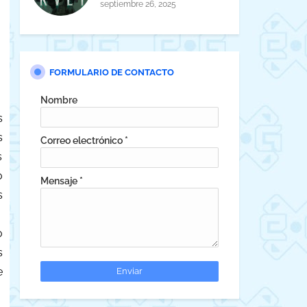
horror cósmico
septiembre 26, 2025
FORMULARIO DE CONTACTO
Nombre
s
s
Correo electrónico
*
s
o
Mensaje
*
s
o
s
e