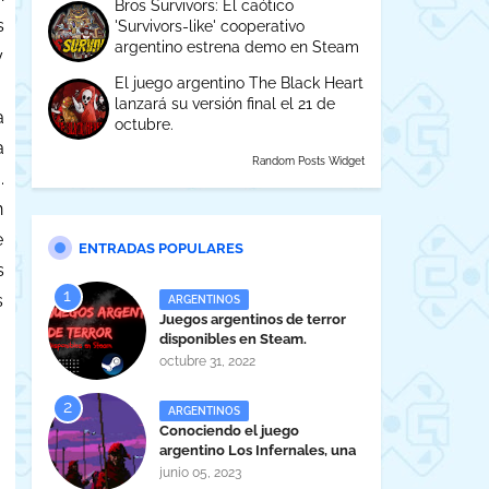
Bros Survivors: El caótico
s
'Survivors-like' cooperativo
argentino estrena demo en Steam
y
El juego argentino The Black Heart
lanzará su versión final el 21 de
a
octubre.
a
Random Posts Widget
.
n
e
ENTRADAS POPULARES
s
s
ARGENTINOS
Juegos argentinos de terror
disponibles en Steam.
octubre 31, 2022
ARGENTINOS
Conociendo el juego
argentino Los Infernales, una
maravilla tucumana
junio 05, 2023