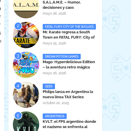
í
S.A.L.A.M.E. – Humor,
decisiones y caos
a
administrativo en clave gamer
mayo 26, 2026
r
argentina
r
FATAL FURY CITY OF THE WOLVES
Mr. Karate regresa a South
s
Town en FATAL FURY: City of
e
the Wolves
mayo 25, 2026
DREAM POTION GAMES
Mago: Hyperdelicious Edition
– la aventura retro mágica
peruana llega en 2026
mayo 26, 2026
GEEK
Philips lanza en Argentina la
nueva línea TAX Series:
Powerful Sound Anywhere
octubre 20, 2025
ARGENTINOS
KVLT: el FPS argentino donde
el nazismo se enfrenta al