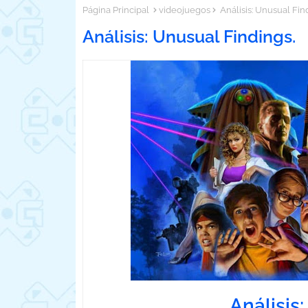
Página Principal
videojuegos
Análisis: Unusual Fin
Análisis: Unusual Findings.
Análisis