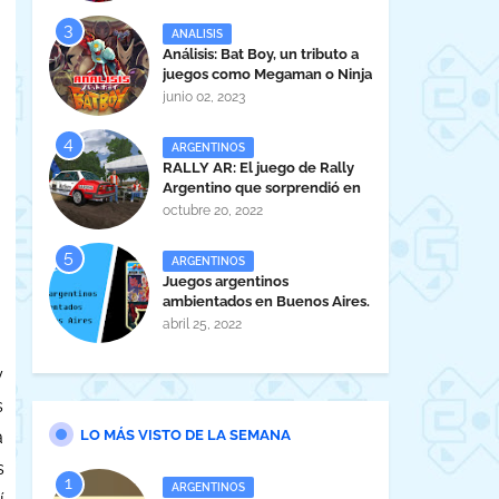
ANALISIS
Análisis: Bat Boy, un tributo a
juegos como Megaman o Ninja
Gaiden
junio 02, 2023
ARGENTINOS
RALLY AR: El juego de Rally
Argentino que sorprendió en
la EVA 2022.
octubre 20, 2022
ARGENTINOS
Juegos argentinos
ambientados en Buenos Aires.
abril 25, 2022
y
s
LO MÁS VISTO DE LA SEMANA
a
s
ARGENTINOS