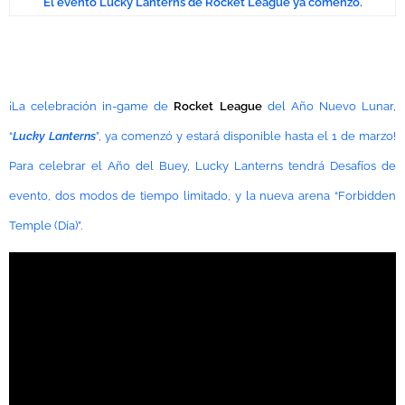
El evento Lucky Lanterns de Rocket League ya comenzó.
¡La celebración in-game de
Rocket League
del Año Nuevo Lunar,
“
Lucky Lanterns
”, ya comenzó y estará disponible hasta el 1 de marzo!
Para celebrar el Año del Buey, Lucky Lanterns tendrá Desafíos de
evento, dos modos de tiempo limitado, y la nueva arena “Forbidden
Temple (Día)”.