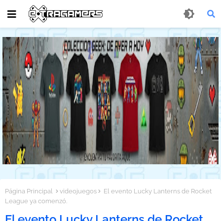
Página Principal
videojuegos
El evento Lucky Lanterns de Rocket
League ya comenzó.
El evento Lucky Lanterns de Rocket