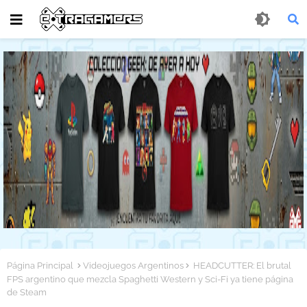
Página Principal
Videojuegos Argentinos
HEADCUTTER: El brutal
FPS argentino que mezcla Spaghetti Western y Sci-Fi ya tiene página
de Steam